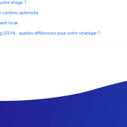
 votre image ?
e contenu optimisée
ent local
 (SEM) : quelles différences pour votre stratégie ?