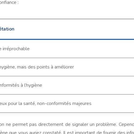
onfiance :
étation
 irréprochable
ygiène, mais des points à améliorer
formités à l’hygiène
ux pour la santé, non-conformités majeures
ation ne permet pas directement de signaler un problème. Cepen
e que vous auriez constaté. Il est important de fournir des info