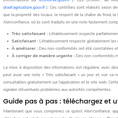
d’informations sur
economie.gouv.fr
). Les DRAAF, au nivea
draaf.agriculture.gouv.fr
). Ces contrôles sont réalisés selon de
que la propreté des locaux, le respect de la chaîne du froid, l
Alim’confiance, où ils sont traduits en une note facilement com
Très satisfaisant :
L’établissement respecte parfaitemen
Satisfaisant :
L’établissement respecte globalement les 
À améliorer :
Des non-conformités ont été constatées et 
À corriger de manière urgente :
Des non-conformités ma
La mise à disposition des informations est régulière, avec d
peut avoir une note « Très satisfaisant » un jour et voir sa 
consultables gratuitement sur l’application et le site web. Ce
signaler d’éventuels problèmes aux autorités compétentes.
Guide pas à pas : téléchargez et u
Maintenant que vous comprenez ce qu’est Alim’confiance, appre