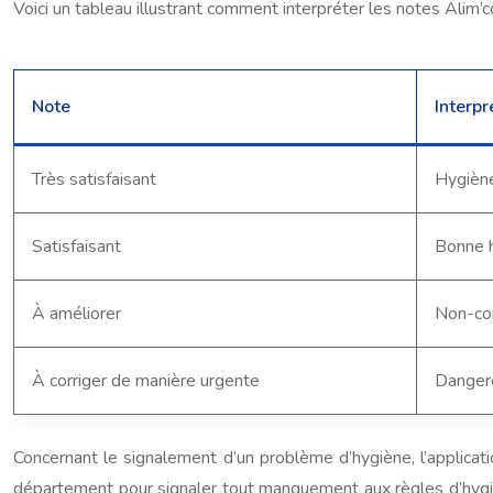
Voici un tableau illustrant comment interpréter les notes Alim’c
Note
Interpr
Très satisfaisant
Hygiène
Satisfaisant
Bonne h
À améliorer
Non-con
À corriger de manière urgente
Dangere
Concernant le signalement d’un problème d’hygiène, l’applic
département pour signaler tout manquement aux règles d’hygièn