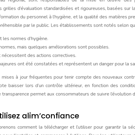
u régional, sont responsables de la mise en œuvre des poli
s grilles d’évaluation standardisées et rigoureuses, basées sur l
a formation du personnel à l’hygiène, et la qualité des matières p
préhensible par le public. Les établissements sont notés selon qu
t les normes d’hygiène.
normes, mais quelques améliorations sont possibles.
nécessitent des actions correctives.
jeures ont été constatées et représentent un danger pour la sa
es mises à jour fréquentes pour tenir compte des nouveaux contr
note baisser lors d’un contrôle ultérieur, en fonction des condi
tte transparence permet aux consommateurs de suivre l’évolution 
tilisez alim’confiance
nons comment la télécharger et l’utiliser pour garantir la séc