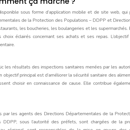
comment ça marche ?
 disponible sous forme d’application mobile et de site web, qu
rtementales de la Protection des Populations – DDPP et Directions
aurants, les boucheries, les boulangeries et les supermarchés. E
s choix éclairés concernant ses achats et ses repas. L’objecti
entaire.
blic les résultats des inspections sanitaires menées par les au
n objectif principal est d’améliorer la sécurité sanitaire des al
ssent choisir en connaissance de cause. Elle contribue égale
és par les agents des Directions Départementales de la Protec
Les DDPP, sous l’autorité des préfets, sont chargées de la 