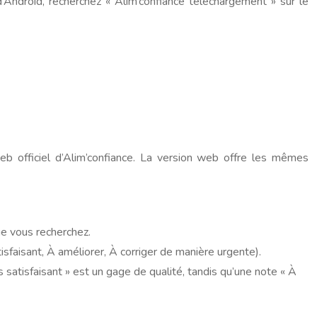
s d’Android, recherchez « Alim’confiance téléchargement » sur le
eb officiel d’Alim’confiance. La version web offre les mêmes
ue vous recherchez.
isfaisant, À améliorer, À corriger de manière urgente).
s satisfaisant » est un gage de qualité, tandis qu’une note « À