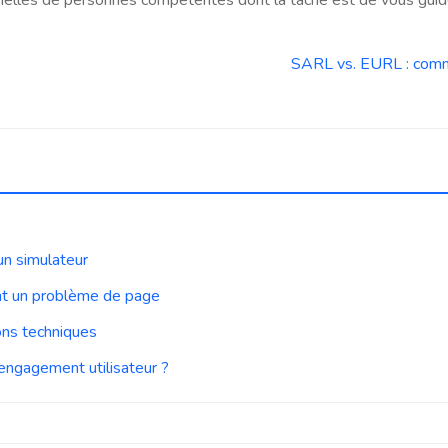
nelles de personnes compétentes dont la tâche est de vous guid
SARL vs. EURL : commen
un simulateur
nt un problème de page
ons techniques
’engagement utilisateur ?